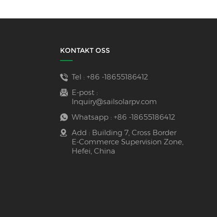
KONTAKT OSS
Tel :
+86 -18655186412
E-post :
Inquiry@sailsolarpv.com
Whatsapp :
+86 -18655186412
Add : Building 7, Cross Border
E-Commerce Supervision Zone,
Hefei, China