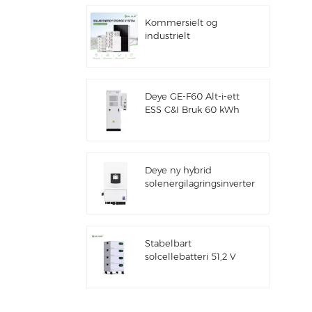
Kommersielt og
industrielt
100kw/125kw
solcellehybridsystem
Deye GE-F60 Alt-i-ett
ESS C&I Bruk 60 kWh
litiumbatteriskap
solenergilagringssystem
utendørs 51,2 V 100
Ah
Deye ny hybrid
solenergilagringsinverter
SUN-7/7.6/8/10/12K-
SG06LP1-EU-CM3
Stabelbart
solcellebatteri 51,2 V
litiumbatteripakke
(100 Ah og 200 Ah)
for ESS