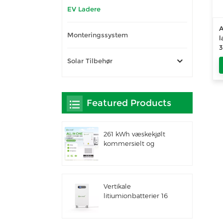
EV Ladere
A
Monteringssystem
l
3
L
Solar Tilbehør
Featured Products
261 kWh væskekjølt
kommersielt og
industrielt integrert
utendørsskap IP66
ESS
Vertikale
litiumionbatterier 16
kWh solenergilagring