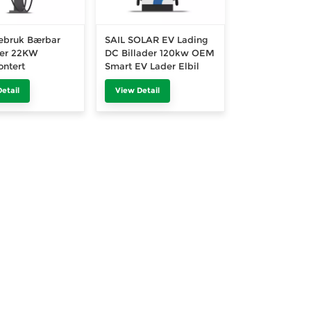
bruk Bærbar
SAIL SOLAR EV Lading
der 22KW
DC Billader 120kw OEM
ntert
Smart EV Lader Elbil
estasjon
Ladestasjon
etail
View Detail
m veggboks for
ke kjøretøy