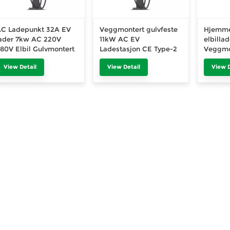
C Ladepunkt 32A EV
Veggmontert gulvfeste
Hjemme
ader 7kw AC 220V
11kW AC EV
elbilla
80V Elbil Gulvmontert
Ladestasjon CE Type-2
Veggmo
adestasjon
Offentlig Ocpp
gulvlad
View Detail
View Detail
View D
Ladesystem for
Premiu
elektriske kjøretøy
elektris
Ladehaug