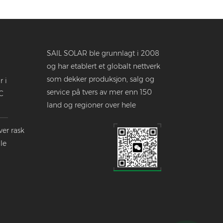
SAIL SOLAR ble grunnlagt i 2008
og har etablert et globalt nettverk
som dekker produksjon, salg og
r i
service på tvers av mer enn 150
C
land og regioner over hele
verden.
ver rask
le
dustrien