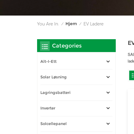
Hjem
You Are In:
EV Ladere
/
/
E
Categories
SAI
lad
Alt-I-Ett
Solar Løsning
Lagringsbatteri
Inverter
Solcellepanel