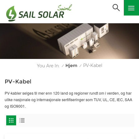
Hjem
PV-Kabel
You Are In:
/
/
PV-Kabel
PV-kabler selges til mer enn 120 land og regioner rundt om i verden, og har
ulike nasjonale og internasjonale sertifiseringer som TUV, UL, CE, IEC, SAA
og ISO9001.