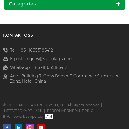
Categories
KONTAKT OSS
Tel :
+86 -18655186412
E-post :
Inquiry@sailsolarpv.com
Whatsapp :
+86 -18655186412
Add : Building 7, Cross Border E-Commerce Supervision
Zone, Hefei, China
© 2026 SAIL SOLAR ENERGY CO., LTD All Rights Reserved
|
NETTSTEDKART
|
XML
|
PERSONVERNERKLÆRING
IPv6 network supported