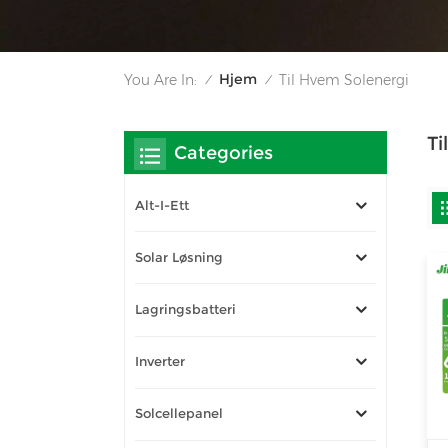
Hjem
You Are In:
Til Hvem Solenergi
/
/
Ti
Categories
Alt-I-Ett
Solar Løsning
Lagringsbatteri
Inverter
Solcellepanel