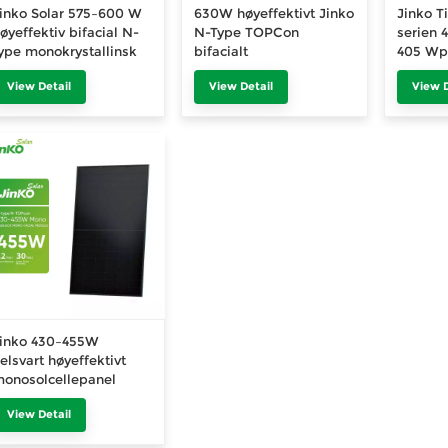
inko Solar 575–600 W
630W høyeffektivt Jinko
Jinko T
øyeffektiv bifacial N-
N-Type TOPCon
serien 
ype monokrystallinsk
bifacialt
405 Wp 
V-modul med høy
monokrystallinsk
450 Wp
View Detail
View Detail
View D
ffekt 600 W
solpanel 605W til 630W
Bifacial
PV-mod
Wp 54
inko 430–455W
elsvart høyeffektivt
onosolcellepanel
View Detail