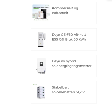
Kommersielt og
industrielt
100kw/125kw
solcellehybridsystem
Deye GE-F60 Alt-i-ett
ESS C&I Bruk 60 kWh
litiumbatteriskap
solenergilagringssystem
utendørs 51,2 V 100
Ah
Deye ny hybrid
solenergilagringsinverter
SUN-7/7.6/8/10/12K-
SG06LP1-EU-CM3
Stabelbart
solcellebatteri 51,2 V
litiumbatteripakke
(100 Ah og 200 Ah)
for ESS