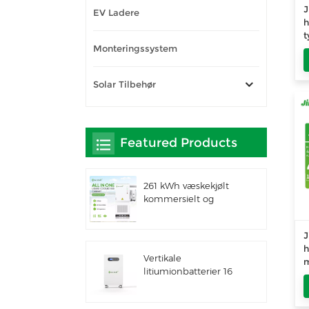
J
EV Ladere
h
t
Monteringssystem
P
e
Solar Tilbehør
Featured Products
261 kWh væskekjølt
kommersielt og
industrielt integrert
utendørsskap IP66
J
ESS
h
Vertikale
m
litiumionbatterier 16
kWh solenergilagring