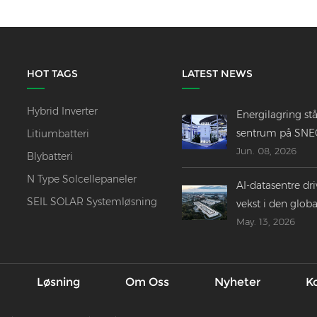
HOT TAGS
LATEST NEWS
Hybrid Inverter
Energilagring stå
sentrum på SNE
Litiumbatteri
Jun. 08, 2026
2026 ------
Blybatteri
Innovasjoner,
N Type Solcellepaneler
AI-datasentre dri
fusjoner og
SEIL SOLAR Systemløsning
vekst i den globa
globale utsikter
May. 13, 2026
energilagringsin
Løsning
Om Oss
Nyheter
K