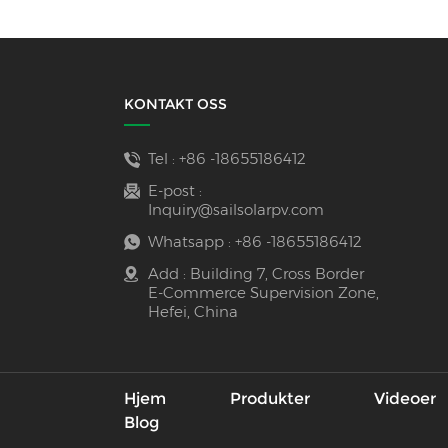
KONTAKT OSS
Tel :
+86 -18655186412
E-post :
Inquiry@sailsolarpv.com
Whatsapp :
+86 -18655186412
Add : Building 7, Cross Border
E-Commerce Supervision Zone,
Hefei, China
Hjem
Produkter
Videoer
Blog