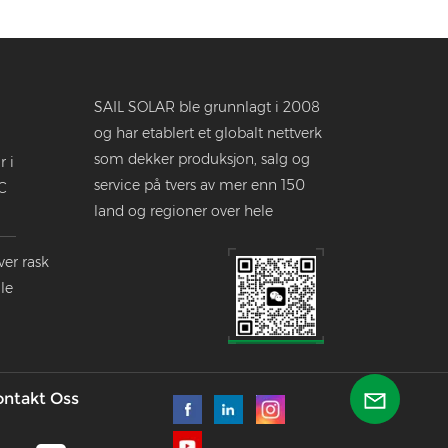
SAIL SOLAR ble grunnlagt i 2008
og har etablert et globalt nettverk
som dekker produksjon, salg og
r i
service på tvers av mer enn 150
C
land og regioner over hele
verden.
ver rask
le
dustrien
ontakt Oss