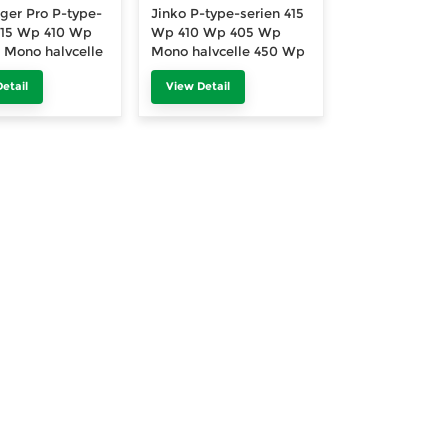
iger Pro P-type-
Jinko P-type-serien 415
415 Wp 410 Wp
Wp 410 Wp 405 Wp
Mono halvcelle
Mono halvcelle 450 Wp
 460 Wp 470 Wp
460 Wp 470 Wp Bifacial
etail
View Detail
 solcellepanel
solcellepanel PV-modul
ul 550 Wp 545
550 Wp 545 Wp 540
0 Wp
Wp