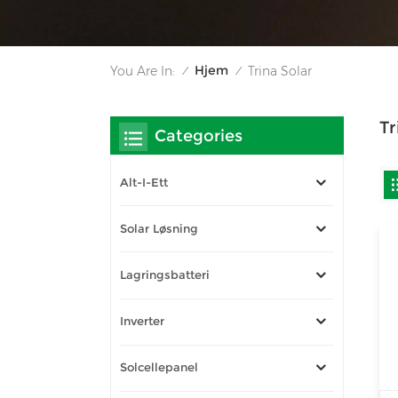
Hjem
You Are In:
Trina Solar
/
/
Tr
Categories
Alt-I-Ett
Solar Løsning
Lagringsbatteri
Inverter
Solcellepanel