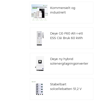
Kommersielt og
industrielt
100kw/125kw
solcellehybridsystem
Deye GE-F60 Alt-i-ett
ESS C&I Bruk 60 kWh
litiumbatteriskap
solenergilagringssystem
utendørs 51,2 V 100
Ah
Deye ny hybrid
solenergilagringsinverter
SUN-7/7.6/8/10/12K-
SG06LP1-EU-CM3
Stabelbart
solcellebatteri 51,2 V
litiumbatteripakke
(100 Ah og 200 Ah)
for ESS