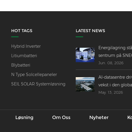
HOT TAGS
LATEST NEWS
Hybrid Inverter
Energilagring stå
sentrum på SNE
Litiumbatteri
Jun. 08, 2026
2026 ------
Blybatteri
Innovasjoner,
N Type Solcellepaneler
AI-datasentre dri
fusjoner og
SEIL SOLAR Systemløsning
vekst i den globa
globale utsikter
May. 13, 2026
energilagringsin
Løsning
Om Oss
Nyheter
K