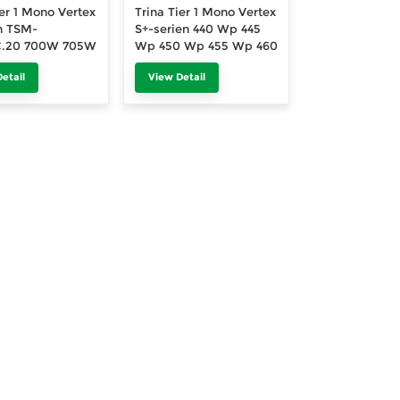
ier 1 Mono Vertex
Trina Tier 1 Mono Vertex
n TSM-
S+-serien 440 Wp 445
.20 700W 705W
Wp 450 Wp 455 Wp 460
15W 720W 725W
Wp solcellepanel svart
etail
View Detail
epanel
ramme 440 Wp 445 Wp
450 Wp 455 Wp 460 Wp
bifacial PV-modul
bifacial PV-modul