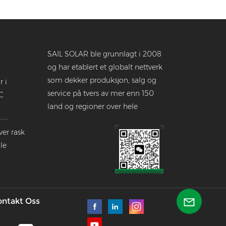
SAIL SOLAR ble grunnlagt i 2008
og har etablert et globalt nettverk
som dekker produksjon, salg og
r i
service på tvers av mer enn 150
C
land og regioner over hele
verden.
ver rask
le
dustrien
ontakt Oss