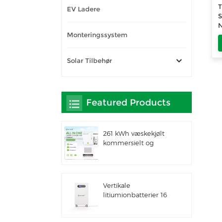
T
EV Ladere
S
N
Monteringssystem
W
W
s
Solar Tilbehør
Featured Products
261 kWh væskekjølt
kommersielt og
industrielt integrert
utendørsskap IP66
ESS
Vertikale
litiumionbatterier 16
kWh solenergilagring