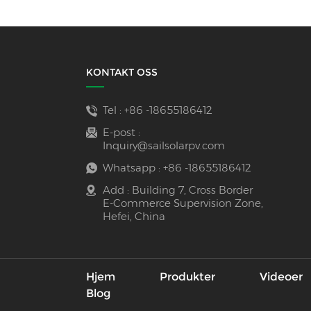
KONTAKT OSS
Tel :
+86 -18655186412
E-post :
Inquiry@sailsolarpv.com
Whatsapp :
+86 -18655186412
Add : Building 7, Cross Border
E-Commerce Supervision Zone,
Hefei, China
Hjem
Produkter
Videoer
Blog