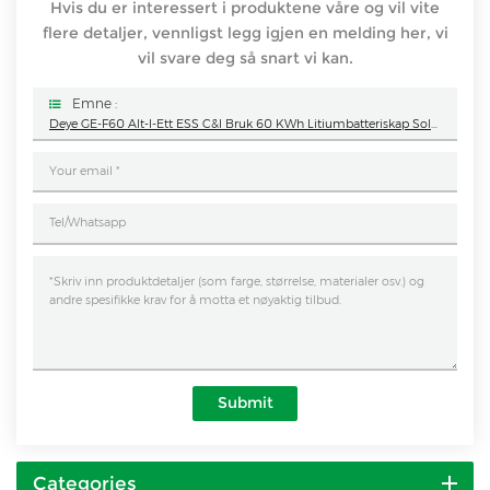
Hvis du er interessert i produktene våre og vil vite
flere detaljer, vennligst legg igjen en melding her, vi
vil svare deg så snart vi kan.
Emne :
Deye GE-F60 Alt-I-Ett ESS C&I Bruk 60 KWh Litiumbatteriskap Solenergilagringssystem Utendørs 51,2 V 100 Ah
Submit
Categories