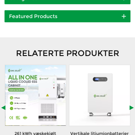
Featured Products
RELATERTE PRODUKTER
h
261 kWh væskekjølt
Vertikale litiumionbatterier