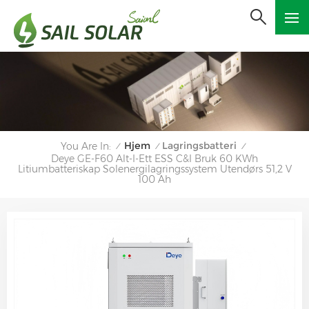
Hjem
Lagringsbatteri
You Are In:
/
/
/
Deye GE-F60 Alt-I-Ett ESS C&I Bruk 60 KWh
Litiumbatteriskap Solenergilagringssystem Utendørs 51,2 V
100 Ah