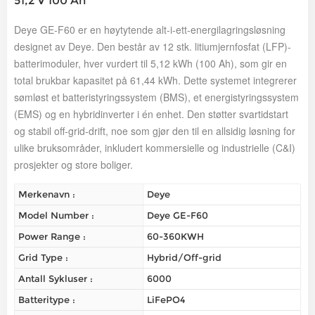
51,2 V 100 Ah
Deye GE-F60 er en høytytende alt-i-ett-energilagringsløsning
designet av Deye. Den består av 12 stk. litiumjernfosfat (LFP)-
batterimoduler, hver vurdert til 5,12 kWh (100 Ah), som gir en
total brukbar kapasitet på 61,44 kWh. Dette systemet integrerer
sømløst et batteristyringssystem (BMS), et energistyringssystem
(EMS) og en hybridinverter i én enhet. Den støtter svartidstart
og stabil off-grid-drift, noe som gjør den til en allsidig løsning for
ulike bruksområder, inkludert kommersielle og industrielle (C&I)
prosjekter og store boliger.
Merkenavn :
Deye
Model Number :
Deye GE-F60
Power Range :
60-360KWH
Grid Type :
Hybrid/Off-grid
Antall Sykluser :
6000
Batteritype :
LiFePO4