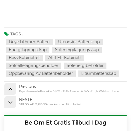
TAGS :
Deye Lithium Batteri
Utendørs Batteriskap
Energilagringsskap
Solenergilagringsskap
Bess-Kabinettet
Alt I Ett Kabinett
Solcellelagringsbeholder
Solenergibeholder
Oppbevaring Av Batteribeholder
Litiumbatteriskap
Previous
Deye litiumionbatteripakke 51,2 V 100 Ah AI-serien AI-W5.1-B 5,12 kWh litiumbatteri
NESTE
SAIL SOLAR 51,2V300Ah rackmontert litiumbatteri
Be Om Et Gratis Tilbud I Dag