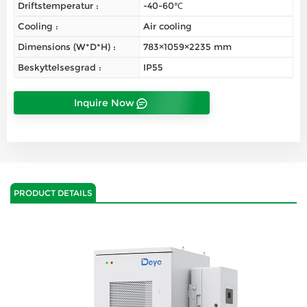
Driftstemperatur :
-40-60℃
Cooling :
Air cooling
Dimensions (W*D*H) :
783×1059×2235 mm
Beskyttelsesgrad :
IP55
Inquire Now
PRODUCT DETAILS