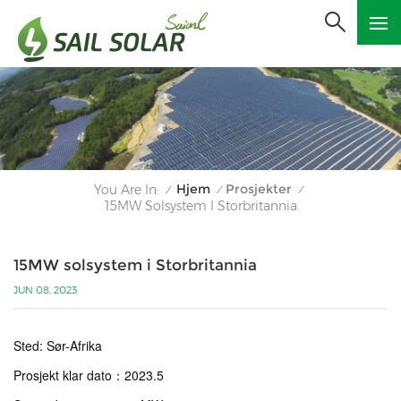
Hjem
Prosjekter
You Are In:
/
/
/
15MW Solsystem I Storbritannia
15MW solsystem i Storbritannia
JUN 08, 2023
Sted: Sør-Afrika
Prosjekt klar dato
：
2023.5