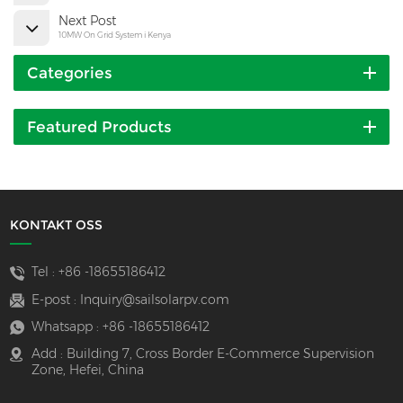
Next Post
10MW On Grid System i Kenya
Categories
Featured Products
KONTAKT OSS
Tel :
+86 -18655186412
E-post :
Inquiry@sailsolarpv.com
Whatsapp :
+86 -18655186412
Add : Building 7, Cross Border E-Commerce Supervision
Zone, Hefei, China