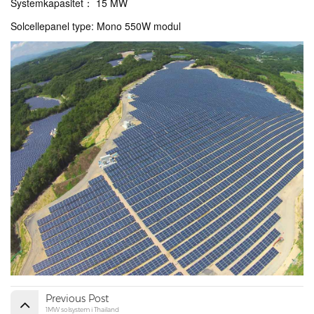
Systemkapasitet
： 15 MW
Solcellepanel type: Mono 550W modul
Previous Post
1MW solsystem i Thailand