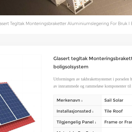
asert Tegltak Monteringsbraketter Aluminiumslegering For Bruk I 
Glasert tegltak Monteringsbrakett
boligsolsystem
Utformingen av takbrakettsystemet i porselen ha
av innrammede og rammeløse komponenter til 
Merkenavn :
Sail Solar
Installasjonssted :
Tile Roof
Tilgjengelig Panel :
Frame or Fra