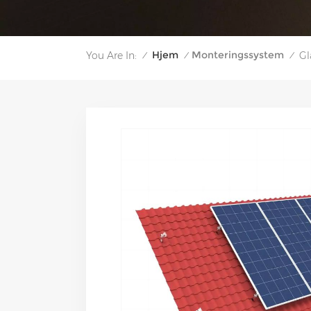
Hjem
Monteringssystem
You Are In:
Gl
/
/
/