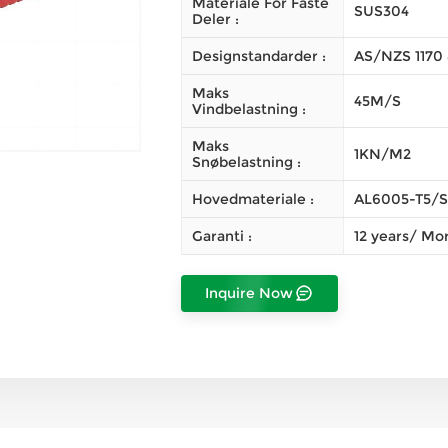
Materiale For Faste
SUS304
Deler :
Designstandarder :
AS/NZS 1170 
Maks
45M/S
Vindbelastning :
Maks
1KN/M2
Snøbelastning :
Hovedmateriale :
AL6005-T5/
Garanti :
12 years/ Mor
Inquire Now