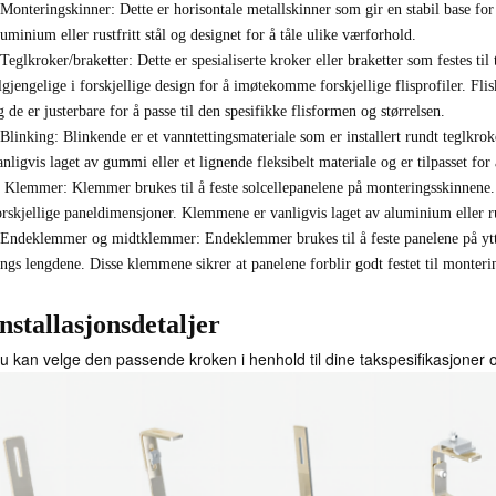
-Monteringskinner: Dette er horisontale metallskinner som gir en stabil base for
luminium eller rustfritt stål og designet for å tåle ulike værforhold.
-Teglkroker/braketter: Dette er spesialiserte kroker eller braketter som festes til
ilgjengelige i forskjellige design for å imøtekomme forskjellige flisprofiler. Flis
g de er justerbare for å passe til den spesifikke flisformen og størrelsen.
-Blinking: Blinkende er et vanntettingsmateriale som er installert rundt teglkrok
anligvis laget av gummi eller et lignende fleksibelt materiale og er tilpasset for å
- Klemmer: Klemmer brukes til å feste solcellepanelene på monteringsskinnene.
orskjellige paneldimensjoner. Klemmene er vanligvis laget av aluminium eller rus
-Endeklemmer og midtklemmer: Endeklemmer brukes til å feste panelene på yt
angs lengdene. Disse klemmene sikrer at panelene forblir godt festet til montering
nstallasjonsdetaljer
u kan velge den passende kroken i henhold til dine takspesifikasjoner o