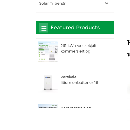
Solar Tilbehør
Featured Products
261 kWh væskekjølt
kommersielt og
v
industrielt integrert
utendørsskap IP66 ESS
Vertikale
litiumionbatterier 16
kWh solenergilagring
Kommersielt og
industrielt
100kw/125kw
solcellehybridsystem