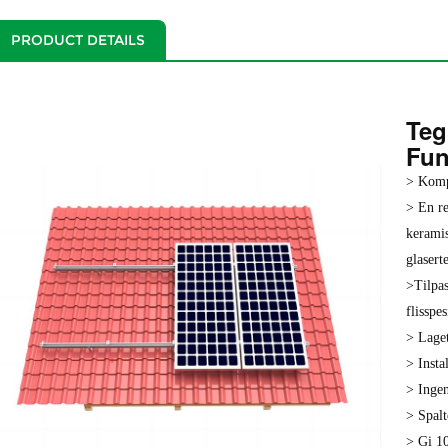
PRODUCT DETAILS
Teg
Fun
> Kompa
> En re
keramisk
glaserte
>Tilpas
flisspes
> Laget
> Insta
> Ingen
> Spalt
> Gi 10