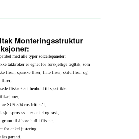
ltak Monteringsstruktur
ksjoner:
tibel med alle typer solcellepaneler;
kke takkroker er egnet for forskjellige tegltak, som
e fliser, spanske fliser, flate fliser, skiferfliser og
 fliser;
sede fliskroker i henhold til spesifikke
ifikasjoner;
 av SUS 304 rustfritt stål;
llasjonsprosessen er enkel og rask;
 grunn til å bore hull i flisene;
et for enkel justering;
 års garanti.