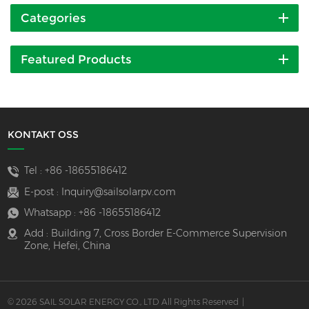
Categories
Featured Products
KONTAKT OSS
Tel :
+86 -18655186412
E-post :
Inquiry@sailsolarpv.com
Whatsapp :
+86 -18655186412
Add : Building 7, Cross Border E-Commerce Supervision
Zone, Hefei, China
© 2026 SAIL SOLAR ENERGY CO., LTD All Rights Reserved
|