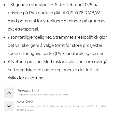
? Stigende modulpriser: Siden februar 2025 har
prisene på PV-moduler økt til 0,71–0,78 RMB/W,
med potensial for ytterligere økninger på grunn av
økt etterspørsel.
? Tomtetilgjengelighet: Strammet arealpolitikk gjør
det vanskeligere å velge tomt for store prosjekter,
spesielt for agrivoltaiske (PV + landbruk) systemer.
⚡ Nettintegrasjon: Med rask installasjon som overgår
nettberedskapen i noen regioner, er det fortsatt
risiko for avkorting.
Previous Post
Rapport fra Sail Solar høstmessen i Canton 2025
Next Post
Invitasjon til Yiwu Solar Photovoltaic &amp; Energy Storage Expo i 2025: Bli med oss ​​
på stand E1-E23!