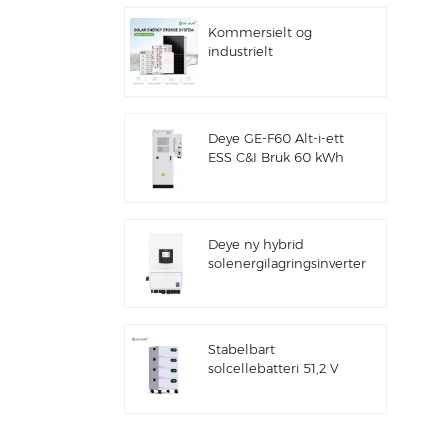
Kommersielt og
industrielt
100kw/125kw
solcellehybridsystem
Deye GE-F60 Alt-i-ett
ESS C&I Bruk 60 kWh
litiumbatteriskap
solenergilagringssystem
utendørs 51,2 V 100
Ah
Deye ny hybrid
solenergilagringsinverter
SUN-7/7.6/8/10/12K-
SG06LP1-EU-CM3
Stabelbart
solcellebatteri 51,2 V
litiumbatteripakke
(100 Ah og 200 Ah)
for ESS