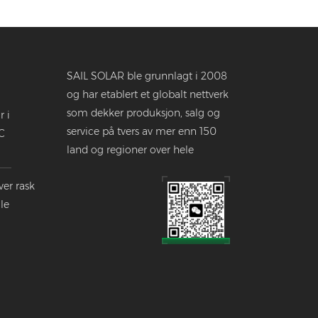
SAIL SOLAR ble grunnlagt i 2008
og har etablert et globalt nettverk
som dekker produksjon, salg og
r i
service på tvers av mer enn 150
C
land og regioner over hele
verden.
ver rask
le
dustrien