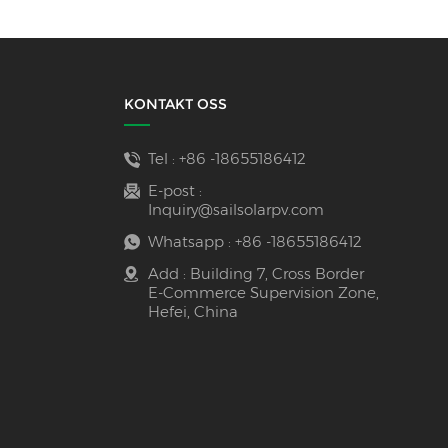
KONTAKT OSS
Tel :
+86 -18655186412
E-post :
Inquiry@sailsolarpv.com
Whatsapp :
+86 -18655186412
Add : Building 7, Cross Border
E-Commerce Supervision Zone,
Hefei, China