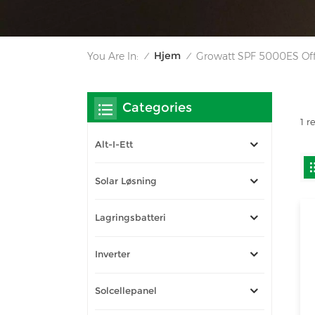
Hjem
You Are In:
Growatt SPF 5000ES Off 
/
/
Categories
1 r
Alt-I-Ett
Solar Løsning
Lagringsbatteri
Inverter
Solcellepanel