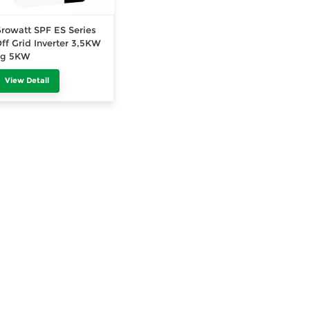
rowatt SPF ES Series
ff Grid Inverter 3,5KW
og 5KW
View Detail