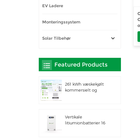
EV Ladere
G
O
Monteringssystem
Solar Tilbehør
Featured Products
261 kWh væskekjølt
kommersielt og
industrielt integrert
utendørsskap IP66
ESS
Vertikale
litiumionbatterier 16
kWh solenergilagring