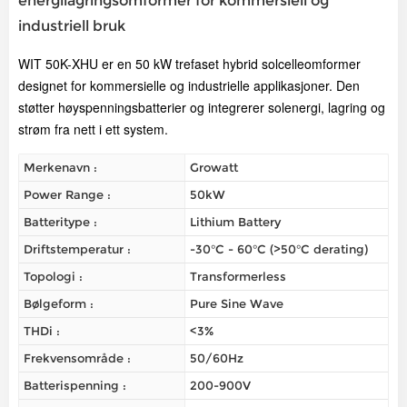
energilagringsomformer for kommersiell og
industriell bruk
WIT 50K-XHU er en 50 kW trefaset hybrid solcelleomformer
designet for kommersielle og industrielle applikasjoner. Den
støtter høyspenningsbatterier og integrerer solenergi, lagring og
strøm fra nett i ett system.
Merkenavn :
Growatt
Power Range :
50kW
Batteritype :
Lithium Battery
Driftstemperatur :
-30°C - 60°C (>50°C derating)
Topologi :
Transformerless
Bølgeform :
Pure Sine Wave
THDi :
<3%
Frekvensområde :
50/60Hz
Batterispenning :
200-900V