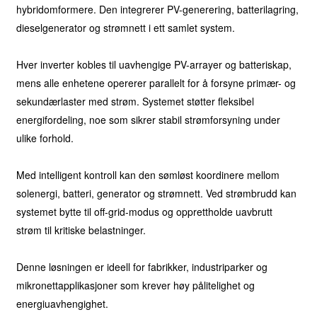
hybridomformere. Den integrerer PV-generering, batterilagring,
dieselgenerator og strømnett i ett samlet system.
Hver inverter kobles til uavhengige PV-arrayer og batteriskap,
mens alle enhetene opererer parallelt for å forsyne primær- og
sekundærlaster med strøm. Systemet støtter fleksibel
energifordeling, noe som sikrer stabil strømforsyning under
ulike forhold.
Med intelligent kontroll kan den sømløst koordinere mellom
solenergi, batteri, generator og strømnett. Ved strømbrudd kan
systemet bytte til off-grid-modus og opprettholde uavbrutt
strøm til kritiske belastninger.
Denne løsningen er ideell for fabrikker, industriparker og
mikronettapplikasjoner som krever høy pålitelighet og
energiuavhengighet.