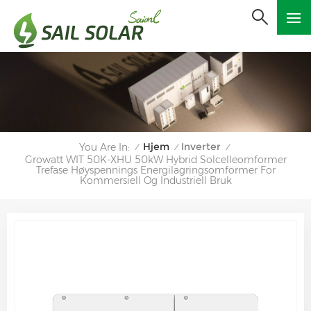
Hjem
Inverter
You Are In:
/
/
/
Growatt WIT 50K-XHU 50kW Hybrid Solcelleomformer
Trefase Høyspennings Energilagringsomformer For
Kommersiell Og Industriell Bruk