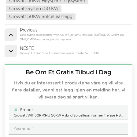
Growatt 50KW Høyspenningssystem
Growatt-System 50 KW
Growatt 50KW Solcelleanlegg
Previous
Deye hybrid solcelleomformer 100 kW 125 kW 3-fase SUN-100/125K-SG02HP3-EU-
GM8/GM10 for solenergilagringssystem
NESTE
Growatt Off Grid 5KW Enfase Solar Power Inverter SPF 5000ES
Be Om Et Gratis Tilbud I Dag
Hvis du er interessert i produktene våre og vil vite
flere detaljer, vennligst legg igjen en melding her, vi
vil svare deg så snart vi kan.
Emne :
Growatt WIT 50K-XHU 50kW Hybrid Solcelleomformer Trefase Høyspennings Energilagringsomformer For Kommersiell Og Industriell Bruk