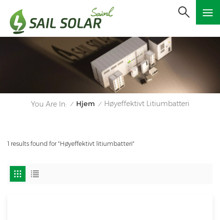
Hjem
Høyeffektivt Litiumbatteri
You Are In:
/
/
1 results found for "Høyeffektivt litiumbatteri"