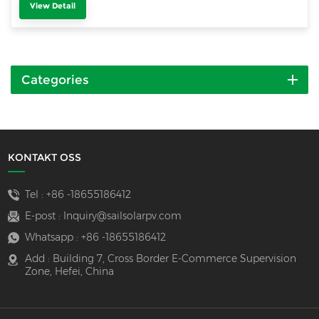
View Detail
Categories
KONTAKT OSS
Tel :
+86 -18655186412
E-post :
Inquiry@sailsolarpv.com
Whatsapp :
+86 -18655186412
Add : Building 7, Cross Border E-Commerce Supervision
Zone, Hefei, China