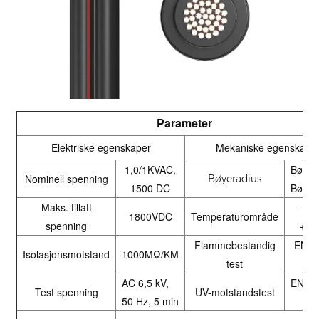
Parameter
Elektriske egenskaper
Mekaniske egenskape
1,0/1KVAC,
Bøyin
Nominell spenning
Bøyeradius
1500 DC
Bøyin
Maks. tillatt
-40 
1800VDC
Temperaturområde
spenning
+12
Flammebestandig
EN 6
Isolasjonsmotstand
1000ΜΩ/KM
test
1
AC 6,5 kV,
EN502
Test spenning
UV-motstandstest
50 Hz, 5 min
1