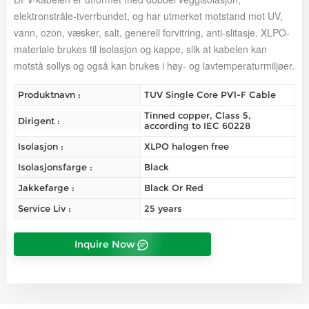
elektronstråle-tverrbundet, og har utmerket motstand mot UV,
vann, ozon, væsker, salt, generell forvitring, anti-slitasje.
XLPO-
materiale brukes til isolasjon og kappe, slik at kabelen kan
motstå sollys og også kan brukes i høy- og lavtemperaturmiljøer.
Produktnavn :
TUV Single Core PV1-F Cable
Tinned copper, Class 5,
Dirigent :
according to IEC 60228
Isolasjon :
XLPO halogen free
Isolasjonsfarge :
Black
Jakkefarge :
Black Or Red
Service Liv :
25 years
Inquire Now