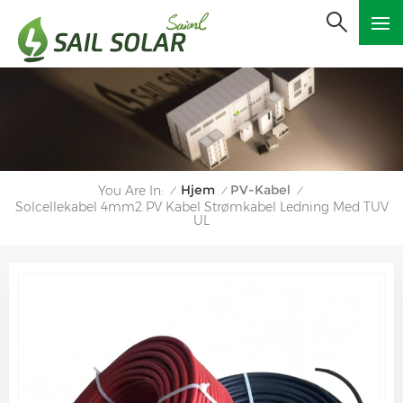
Hjem
PV-Kabel
You Are In:
/
/
/
Solcellekabel 4mm2 PV Kabel Strømkabel Ledning Med TUV
UL