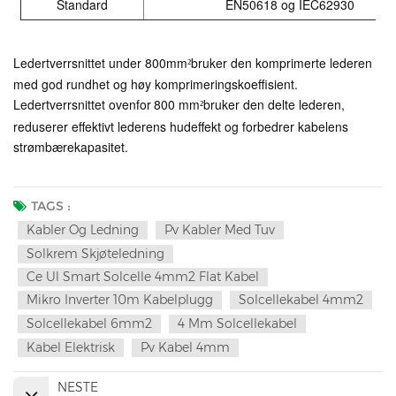
Standard
EN50618 og IEC62930
Ledertverrsnittet under 800mm
bruker den komprimerte lederen
²
med god rundhet og høy komprimeringskoeffisient.
Ledertverrsnittet ovenfor
800 mm
bruker den delte lederen,
²
reduserer effektivt lederens hudeffekt og forbedrer kabelens
strømbærekapasitet.
TAGS :
Kabler Og Ledning
Pv Kabler Med Tuv
Solkrem Skjøteledning
Ce Ul Smart Solcelle 4mm2 Flat Kabel
Mikro Inverter 10m Kabelplugg
Solcellekabel 4mm2
Solcellekabel 6mm2
4 Mm Solcellekabel
Kabel Elektrisk
Pv Kabel 4mm
NESTE