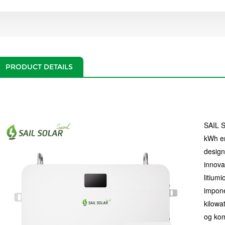
PRODUCT DETAILS
SAIL S
kWh er
designe
innova
litium
impone
kilowat
og kom