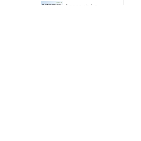
Kommersielt og
industrielt
100kw/125kw
solcellehybridsystem
Deye GE-F60 Alt-i-ett
ESS C&I Bruk 60 kWh
litiumbatteriskap
solenergilagringssystem
utendørs 51,2 V 100 Ah
Deye ny hybrid
solenergilagringsinverter
SUN-7/7.6/8/10/12K-
SG06LP1-EU-CM3
Stabelbart
solcellebatteri 51,2 V
litiumbatteripakke (100
Ah og 200 Ah) for ESS