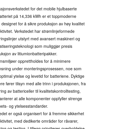
sjonsverkstedet for det mobile hjulbaserte
batteriet på 14,336 kWh er et toppmoderne
 designet for å sikre produksjon av høy kvalitet
ektivitet. Verkstedet har strømlinjeformede
ingslinjer utstyrt med avansert maskineri og
tiseringsteknologi som muliggjør presis
uksjon av litiumionbatteripakker.
smiljøer opprettholdes for å minimere
nsning under monteringsprosessen, noe som
optimal ytelse og levetid for batteriene. Dyktige
re fører tilsyn med alle trinn i produksjonen, fra
ng av battericeller til kvalitetskontrolltesting,
anterer at alle komponenter oppfyller strenge
hets- og ytelsesstandarder.
edet er også organisert for å fremme sikkerhet
ektivitet, med dedikerte områder for råvarer,
ng og testing. I tillegg prioriteres overholdelse