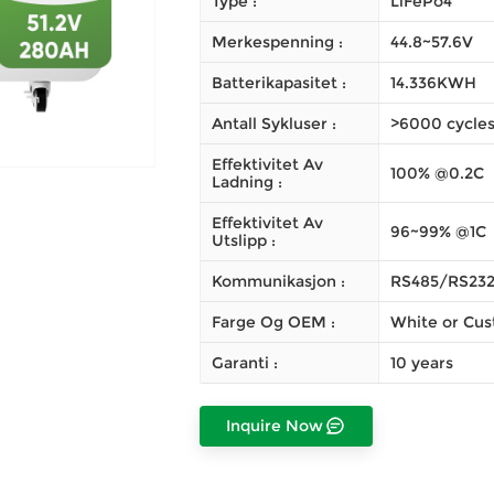
Type :
LiFePo4
Merkespenning :
44.8~57.6V
Batterikapasitet :
14.336KWH
Antall Sykluser :
>6000 cycle
Effektivitet Av
100% @0.2C
Ladning :
Effektivitet Av
96~99% @1C
Utslipp :
Kommunikasjon :
RS485/RS23
Farge Og OEM :
White or Cu
Garanti :
10 years
Inquire Now