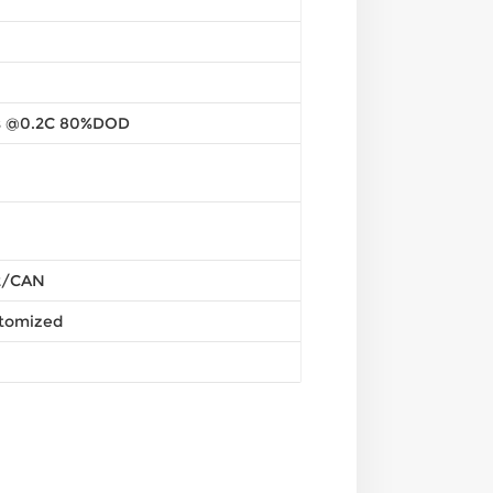
s @0.2C 80%DOD
2/CAN
stomized