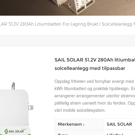
AR 51.2V 280Ah Litiumbatteri For Lagring Brukt I Solcelleanlegg 
SAIL SOLAR 51.2V 280Ah litiumbatte
solcelleanlegg med tilpassbar
Oppdag friheten ved fornybar energi med 
kWh litiumbatteri og praktisk hjuldesign. E
arrangerer arrangementer utenfor strømne
pålitelig strøm uansett hvor du ferdes. O
vårt mobile solcellesystem.
Merkenavn :
SAIL SOLAR