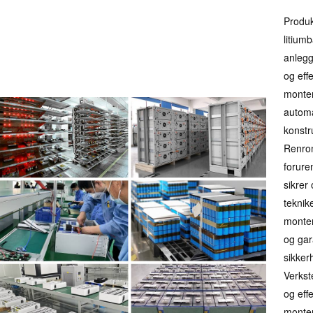
Produk
litium
anlegg
og eff
monter
automa
konstr
Renrom
forure
sikrer 
teknike
monteri
og gar
sikker
Verkst
og eff
monteri