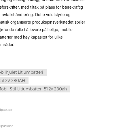
øforskrifter, med tiltak på plass for bærekraftig
g avfallshåndtering. Dette velutstyrte og
atisk organiserte produksjonsverkstedet spiller
ørende rolle i å levere pålitelige, mobile
batterier med høy kapasitet for ulike
områder.
ilhjulet Litiumbatteri
 51.2V 280AH
obil Stil Litiumbatteri 51.2v 280ah
ilpassbar
ilpassbar