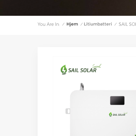
Hjem
Litiumbatteri
You Are In:
SAIL SOL
/
/
/