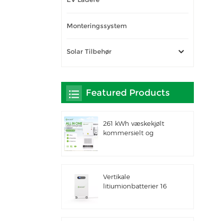
Monteringssystem
Solar Tilbehør
Featured Products
261 kWh væskekjølt
kommersielt og
industrielt integrert
utendørsskap IP66 ESS
Vertikale
litiumionbatterier 16
kWh solenergilagring