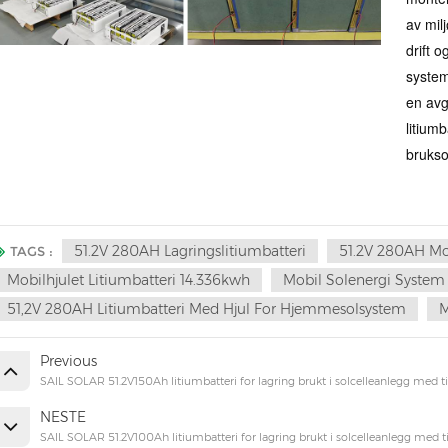
av milj
drift o
system
en avgj
litium
bruks
51.2V 280AH Lagringslitiumbatteri
51.2V 280AH Mob
TAGS :
Mobilhjulet Litiumbatteri 14.336kwh
Mobil Solenergi System
51,2V 280AH Litiumbatteri Med Hjul For Hjemmesolsystem
M
Previous
SAIL SOLAR 51.2V150Ah litiumbatteri for lagring brukt i solcelleanlegg med t
NESTE
SAIL SOLAR 51.2V100Ah litiumbatteri for lagring brukt i solcelleanlegg med t