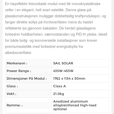
En høyeffektiv fotovoltaisk modul med 96 monokrystallinske
celler i en elegant, helt svart estetikk. Denne glass-på-
glasskonstruksjonen muliggjør dobbeltsidig kraftproduksjon, og
fanger direkte sollys på frontoverflaten mens du høstet
reflekterte lys gjennom baksiden. De herdet glasslagene
forbedrer holdbarheten, værmotstanden og PID-fri ytelse. Ideell
for både bolig- og kommersielle installasjoner som krever
premiumestetikk med forbedret energiutbytte fra
albedooverflater.
Merkenavn :
SAIL SOLAR
Power Range :
435W-455W
Dimensjoner På Modul :
1762 x 1134 x 30mm
Glass :
Class A
Vekt :
21.0kg
Anodized aluminium
Ramme: :
alloy(reinforced high-load
optional