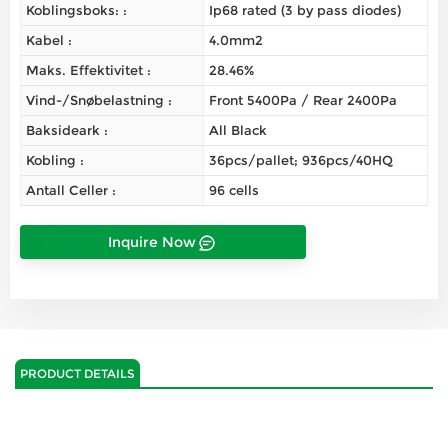
Koblingsboks: :
Ip68 rated (3 by pass diodes)
Kabel :
4.0mm2
Maks. Effektivitet :
28.46%
Vind-/snøbelastning :
Front 5400Pa / Rear 2400Pa
Baksideark :
All Black
Kobling :
36pcs/pallet; 936pcs/40HQ
Antall Celler :
96 cells
Inquire Now
PRODUCT DETAILS