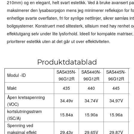
210mm) og en elegant, helt svart estetikk. Ved å bruke avansert pa
maksimerer den lysabsorpsjon mens jeg minimerer refleksjon for for
enhetlige svarte overflaten, fri for synlige nettlinjer, sikrer sømløs
boligsystemer. Konstruert med slitesterk, silisium med høy renhet og
effektutgang selv under lite lysforhold. Ideell for kompakte matrise
prioriterer estetikk uten at det går ut over effektiviteten.
Produktdatablad
SAS435N-
SAS440N-
SAS445N-
S
Modul -ID
96G12R
96G12R
96G12R
Makt
435
440
445
Åpen kretsspenning
34.49v
34.74V
34,97V
(VOC)
kortslutningsstrøm
15.84a
15.90a
15.96a
(ISC/A)
Spenning ved
maksimal effekt
29.43v
29.65V
29.87V