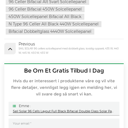
96 Celler Bifacial Alt Svart Solcellepanel
96 Celler Bifacial 450W Solcellepanel
450W Solcellepanel Bifacial All Black
N Type 96 Celler All Black 440W Solcellepanel
Bifacial Dobbeltglass 4440W Solcellepanel
Previous
SAIL SOLAR 96 cellers solcellepanel med dobbelt glass, tosidig oppsett, 435 W, 440
W, 445 W, 450 W, 455 W
Be Om Et Gratis Tilbud I Dag
Hvis du er interessert i produktene våre og vil vite
flere detaljer, vennligst legg igjen en melding her, vi
vil svare deg så snart vi kan.
Emne :
Seil Solar 96 Cells Layout Full Black Bifacial Double Glass Solar Panel 435W 440W 450W