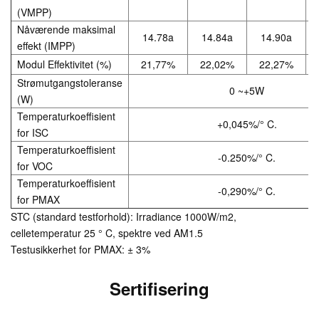
(VMPP)
Nåværende maksimal
14.78a
14.84a
14.90a
effekt (IMPP)
Modul Effektivitet (%)
21,77%
22,02%
22,27%
Strømutgangstoleranse
0 ~+5W
(W)
Temperaturkoeffisient
+0,045%/° C.
for ISC
Temperaturkoeffisient
-0.250%/° C.
for VOC
Temperaturkoeffisient
-0,290%/° C.
for PMAX
STC (standard testforhold): Irradiance 1000W/m2,
celletemperatur 25 ° C, spektre ved AM1.5
Testusikkerhet for PMAX: ± 3%
Sertifisering