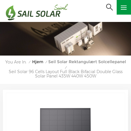
Hjem
Seil Solar Rektangulært Solcellepanel
You Are In:
/
/
/
Seil Solar 96 Cells Layout Full Black Bifacial Double Glass
Solar Panel 435W 440W 450W