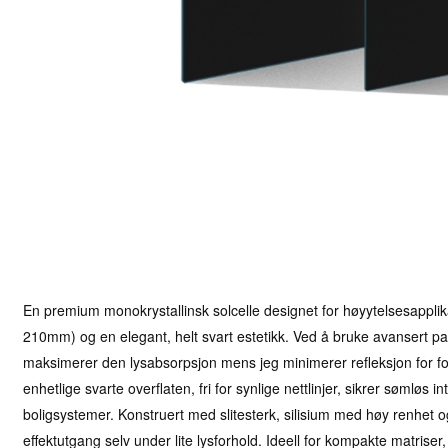
En premium monokrystallinsk solcelle designet for høyytelsesappli
210mm) og en elegant, helt svart estetikk. Ved å bruke avansert pa
maksimerer den lysabsorpsjon mens jeg minimerer refleksjon for for
enhetlige svarte overflaten, fri for synlige nettlinjer, sikrer sømløs
boligsystemer. Konstruert med slitesterk, silisium med høy renhet og
effektutgang selv under lite lysforhold. Ideell for kompakte matrise