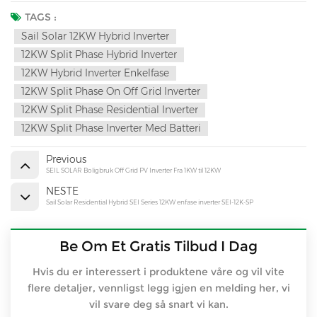
TAGS :
Sail Solar 12KW Hybrid Inverter
12KW Split Phase Hybrid Inverter
12KW Hybrid Inverter Enkelfase
12KW Split Phase On Off Grid Inverter
12KW Split Phase Residential Inverter
12KW Split Phase Inverter Med Batteri
Previous
SEIL SOLAR Boligbruk Off Grid PV Inverter Fra 1KW til 12KW
NESTE
Sail Solar Residential Hybrid SEI Series 12KW enfase inverter SEI-12K-SP
Be Om Et Gratis Tilbud I Dag
Hvis du er interessert i produktene våre og vil vite
flere detaljer, vennligst legg igjen en melding her, vi
vil svare deg så snart vi kan.