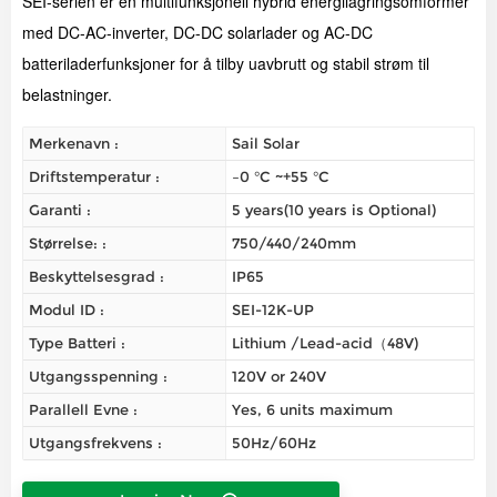
SEI-serien er en multifunksjonell hybrid energilagringsomformer
med DC-AC-inverter, DC-DC solarlader og AC-DC
batteriladerfunksjoner for å tilby uavbrutt og stabil strøm til
belastninger.
Merkenavn :
Sail Solar
Driftstemperatur :
–0 °C ~+55 °C
Garanti :
5 years(10 years is Optional)
Størrelse: :
750/440/240mm
Beskyttelsesgrad :
IP65
Modul ID :
SEI-12K-UP
Type Batteri :
Lithium /Lead-acid（48V)
Utgangsspenning :
120V or 240V
Parallell Evne :
Yes, 6 units maximum
Utgangsfrekvens :
50Hz/60Hz