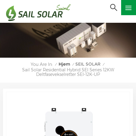
Hjem
SEIL SOLAR
You Are In:
/
/
/
Sail Solar Residential Hybrid SEI Series 12KW
Deltfasevekselretter SEI-12K-UP