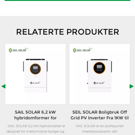
RELATERTE PRODUKTER
SAIL SOLAR 6,2 kW
SEIL SOLAR Boligbruk Off
hybridomformer for
Grid PV Inverter Fra 1KW til
boligbruk
12KW
is
SAIL SOLAR 6,2 kW hybridinverter er
SAIL SOLAR er en profesjonell
designet for mellomstore boliger og
inverterprodusent, vårt