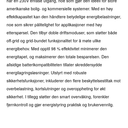
har en 230V enfase utgang, noe som gjør den ideell for store
amerikanske bolig- og kommersielle systemer. Med en høy
effektkapasitet kan den håndtere betydelige energibelastninger,
noe som sikrer pålitelighet for applikasjoner med høy
etterspørsel. Den tilbyr doble driftsmoduser, som støtter både
off-grid og grid-bundet funksjonalitet for å møte ulike
energibehov. Med opptil 98 % effektivitet minimerer den
energitapet, og maksimerer den totale besparelsen. Den
allsidige batterikompatibiliteten tillater skreddersydde
energilagringsløsninger. Utstyrt med robuste
sikkerhetsfunksjoner, inkluderer den flere beskyttelsestiltak mot
overbelastning, kortslutninger og overoppheting for økt
sikkerhet. I tillegg støtter den smart overvåking, forenkler
fjernkontroll og gjør energistyring praktisk og brukervennlig.