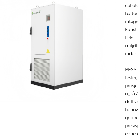
celle
batter
integr
konstr
fleksi
miljø
indust
BESS-
tester
prosje
også A
drifts
behovs
grid r
presis
enhete