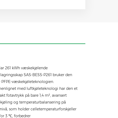
olar 261 kWh væskekjølende
ilagringsskap SAS-BESS-P261 bruker den
e PFPE-væskekjøleteknologien.
nlignet med luftkjøleteknologi har den et
t fotavtrykk på bare 1,4 m², avansert
kjøling og temperaturbalansering på
ivå, som holder celletemperaturforskjeller
or 3 ℃, forbedrer