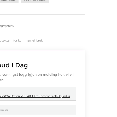
ingssystem
ingssystem for kommersiell bruk
bud I Dag
r, vennligst legg igjen en melding her, vi vil
an.
Sailsolar 261 KWh Væskekjølende Energilagringssystem ESS-Kabinett Litium LiFePO4-Batteri PCS Alt-I-Ett Kommersiell Og Industriell Bruk