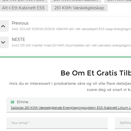
Alt-I-Ett-Kabinett ESS
261 KWh Væskekjøleskap
Previous
SAIL SOLAR 100KW–210KW 418KWh alt-i-ett væskekjølt ESS-skap energilagr
NESTE
Solis 125 kW inverter med 241 kWh litiumbatteri alt-i-ett utendørs energilagr
Be Om Et Gratis Til
Hvis du er interessert i produktene våre og vil vite flere detalje
svare deg så snart vi k
Emne :