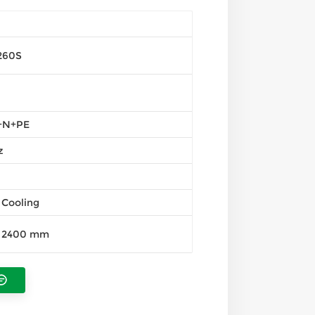
260S
+N+PE
z
 Cooling
x 2400 mm