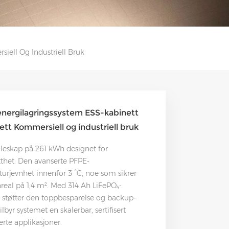
iell Og Industriell Bruk
energilagringssystem ESS-kabinett
ett Kommersiell og industriell bruk
øleskap på 261 kWh designet for
thet. Den avanserte PFPE-
rjevnhet innenfor 3 °C, noe som sikrer
areal på 1,4 m². Med 314 Ah LiFePO₄-
, støtter den toppbesparelse og backup-
lbyr systemet en skalerbar, sertifisert
erte applikasjoner.