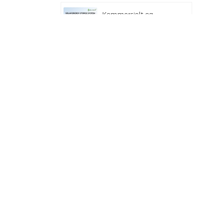
Kommersielt og
industrielt
100kw/125kw
solcellehybridsystem
Deye GE-F60 Alt-i-ett
ESS C&I Bruk 60 kWh
litiumbatteriskap
solenergilagringssystem
utendørs 51,2 V 100 Ah
Deye ny hybrid
solenergilagringsinverter
SUN-7/7.6/8/10/12K-
SG06LP1-EU-CM3
Stabelbart
solcellebatteri 51,2 V
litiumbatteripakke (100
Ah og 200 Ah) for ESS