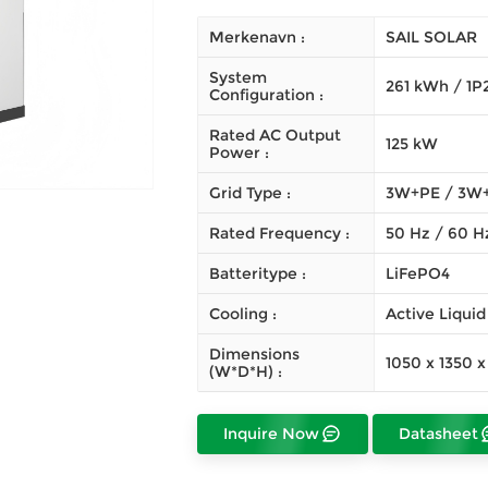
Merkenavn :
SAIL SOLAR
System
261 kWh / 1P
Configuration :
Rated AC Output
125 kW
Power :
Grid Type :
3W+PE / 3W
Rated Frequency :
50 Hz / 60 H
Batteritype :
LiFePO4
Cooling :
Active Liquid
Dimensions
1050 x 1350 
(W*D*H) :
Inquire Now
Datasheet