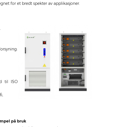
gnet for et bredt spekter av applikasjoner.
-
forsyning:
d til ISO
6,
mpel på bruk