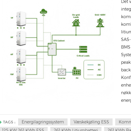
Det 
inte
komm
komb
liti
SAS-
BMS 
Syst
peak
backu
Konf
enhet
nøkke
energ
Energilagringssystem
Væskekjøling ESS
Komme
TAGS :
125 KW 261 KWh ESS
261 KWh Litiumbatteri
261 KWh Ba