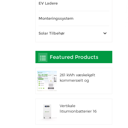
EV Ladere
Monteringssystem
Solar Tilbehør
Featured Products
261 kWh væskekjølt
kommersielt og
industrielt integrert
utendørsskap IP66 ESS
Vertikale
litiumionbatterier 16
kWh solenergilagring