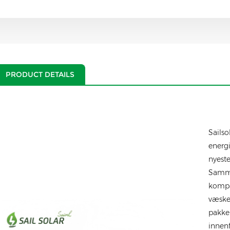
PRODUCT DETAILS
Sails
energ
nyest
Samme
kompak
væske
pakken
innenf