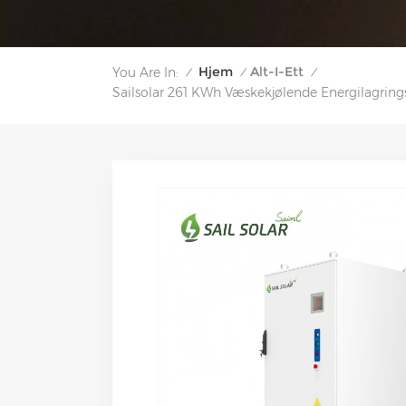
Hjem
Alt-I-Ett
You Are In:
/
/
/
Sailsolar 261 KWh Væskekjølende Energilagrings