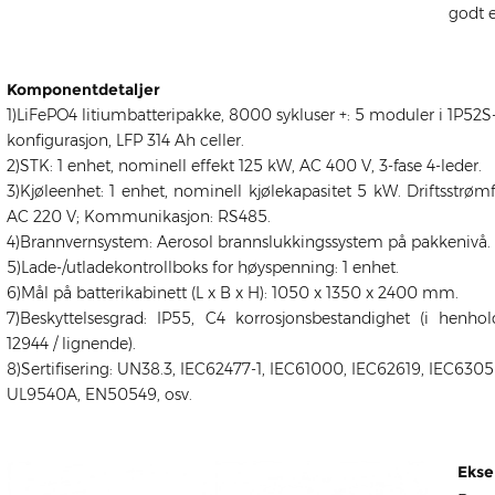
godt e
Komponentdetaljer
1)LiFePO4 litiumbatteripakke, 8000 sykluser +: 5 moduler i 1P52S
konfigurasjon, LFP 314 Ah celler.
2)STK: 1 enhet, nominell effekt 125 kW, AC 400 V, 3-fase 4-leder.
3)Kjøleenhet: 1 enhet, nominell kjølekapasitet 5 kW. Driftsstrøm
AC 220 V; Kommunikasjon: RS485.
4)Brannvernsystem: Aerosol brannslukkingssystem på pakkenivå.
5)Lade-/utladekontrollboks for høyspenning: 1 enhet.
6)Mål på batterikabinett (L x B x H): 1050 x 1350 x 2400 mm.
7)Beskyttelsesgrad: IP55, C4 korrosjonsbestandighet (i henhol
12944 / lignende).
8)Sertifisering: UN38.3, IEC62477-1, IEC61000, IEC62619, IEC6305
UL9540A, EN50549, osv.
Ekse