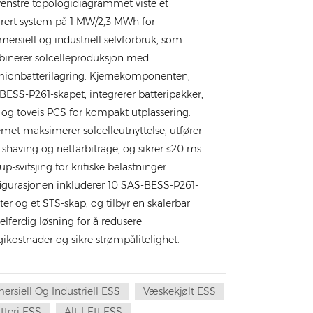
venstre topologidiagrammet viste et
grert system på 1 MW/2,3 MWh for
ersiell og industriell selvforbruk, som
inerer solcelleproduksjon med
umionbatterilagring. Kjernekomponenten,
BESS-P261-skapet, integrerer batteripakker,
og toveis PCS for kompakt utplassering.
emet maksimerer solcelleutnyttelse, utfører
 shaving og nettarbitrage, og sikrer ≤20 ms
p-svitsjing for kritiske belastninger.
igurasjonen inkluderer 10 SAS-BESS-P261-
er og et STS-skap, og tilbyr en skalerbar
lferdig løsning for å redusere
ikostnader og sikre strømpålitelighet.
rsiell Og Industriell ESS
Væskekjølt ESS
tteri ESS
Alt-I-Ett ESS