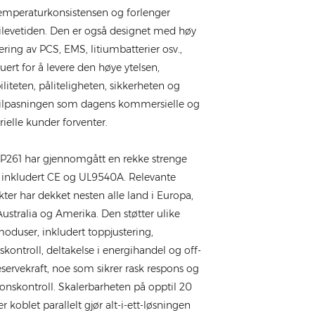
temperaturkonsistensen og forlenger
ilevetiden. Den er også designet med høy
ering av PCS, EMS, litiumbatterier osv.,
uert for å levere den høye ytelsen,
biliteten, påliteligheten, sikkerheten og
tilpasningen som dagens kommersielle og
rielle kunder forventer.
P261 har gjennomgått en rekke strenge
, inkludert CE og UL9540A. Relevante
kter har dekket nesten alle land i Europa,
ustralia og Amerika. Den støtter ulike
moduser, inkludert toppjustering,
kontroll, deltakelse i energihandel og off-
eservekraft, noe som sikrer rask respons og
jonskontroll. Skalerbarheten på opptil 20
r koblet parallelt gjør alt-i-ett-løsningen