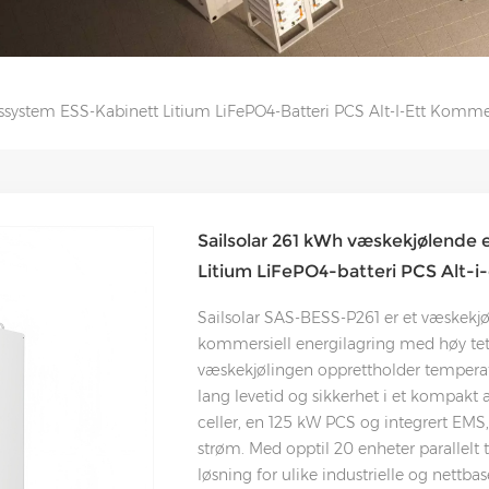
system ESS-Kabinett Litium LiFePO4-Batteri PCS Alt-I-Ett Kommers
Sailsolar 261 kWh væskekjølende 
Litium LiFePO4-batteri PCS Alt-i-
Sailsolar SAS-BESS-P261 er et væskekj
kommersiell energilagring med høy tet
væskekjølingen opprettholder temperatu
lang levetid og sikkerhet i et kompakt 
celler, en 125 kW PCS og integrert EMS
strøm. Med opptil 20 enheter parallelt ti
løsning for ulike industrielle og nettbas