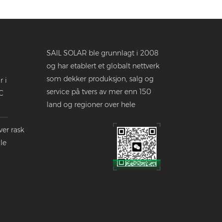
SAIL SOLAR ble grunnlagt i 2008
og har etablert et globalt nettverk
som dekker produksjon, salg og
r i
service på tvers av mer enn 150
C
land og regioner over hele
verden.
ver rask
le
dustrien