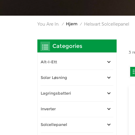
Hjem
You Are In:
Helsvart Solcellepanel
/
/
Categories
3 r
Alt-I-Ett
Solar Løsning
Lagringsbatteri
Inverter
Solcellepanel