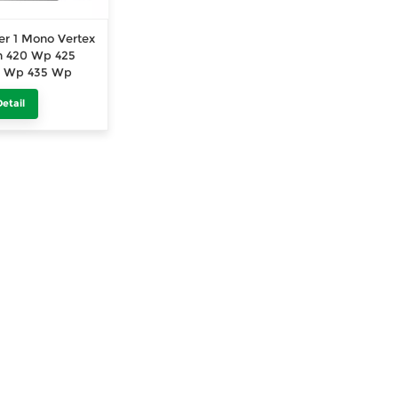
ier 1 Mono Vertex
n 420 Wp 425
 Wp 435 Wp
epanel svart
etail
405 Wp 410 Wp
 420 Wp PV-
elt svart