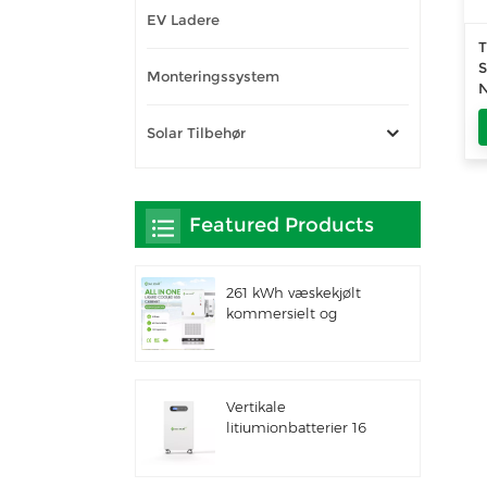
EV Ladere
T
S
Monteringssystem
N
W
W
Solar Tilbehør
s
Featured Products
261 kWh væskekjølt
kommersielt og
industrielt integrert
utendørsskap IP66
ESS
Vertikale
litiumionbatterier 16
kWh solenergilagring