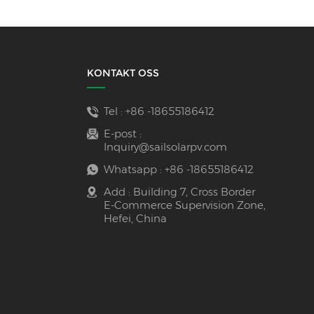
KONTAKT OSS
Tel :
+86 -18655186412
E-post :
Inquiry@sailsolarpv.com
Whatsapp :
+86 -18655186412
Add : Building 7, Cross Border
E-Commerce Supervision Zone,
Hefei, China