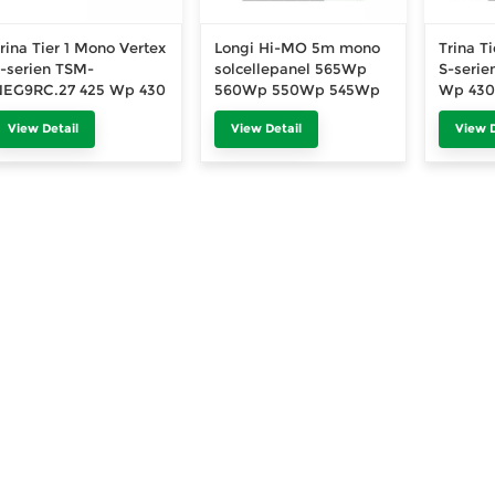
rina Tier 1 Mono Vertex
Longi Hi-MO 5m mono
Trina T
-serien TSM-
solcellepanel 565Wp
S-serie
EG9RC.27 425 Wp 430
560Wp 550Wp 545Wp
Wp 430
p 435 Wp 440 Wp 445
helsvart 425Wp 410Wp
solcell
View Detail
View Detail
View D
p 450 Wp tosidig
405Wp
ramme 
olcellepanel
415 Wp
modul h