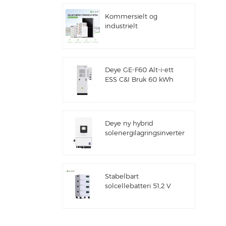
Kommersielt og
industrielt
100kw/125kw
solcellehybridsystem
Deye GE-F60 Alt-i-ett
ESS C&I Bruk 60 kWh
litiumbatteriskap
solenergilagringssystem
utendørs 51,2 V 100
Ah
Deye ny hybrid
solenergilagringsinverter
SUN-7/7.6/8/10/12K-
SG06LP1-EU-CM3
Stabelbart
solcellebatteri 51,2 V
litiumbatteripakke
(100 Ah og 200 Ah)
for ESS