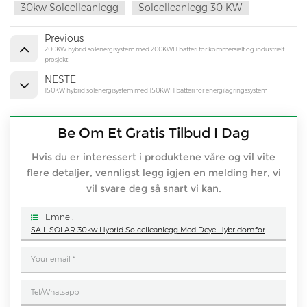
30kw Solcelleanlegg
Solcelleanlegg 30 KW
Previous
200KW hybrid solenergisystem med 200KWH batteri for kommersielt og industrielt
prosjekt
NESTE
150KW hybrid solenergisystem med 150KWH batteri for energilagringssystem
Be Om Et Gratis Tilbud I Dag
Hvis du er interessert i produktene våre og vil vite
flere detaljer, vennligst legg igjen en melding her, vi
vil svare deg så snart vi kan.
Emne :
SAIL SOLAR 30kw Hybrid Solcelleanlegg Med Deye Hybridomformer For Industriell Og Kommersiell Plan