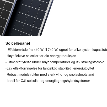
Solcellepanel
- Effektområde fra 440 W til 740 W, egnet for ulike systemkapasitet
-Høyeffektive solceller for økt energiproduksjon
- Utmerket ytelse under høye temperaturer og lav strålingsforhold
-Lav effektforringelse for langsiktig stabilitet i energiutbyttet
-Robust modulstruktur med sterk vind- og snølastmotstand
-Ideell for C&I solcelle- og energilagringshybridsystemer