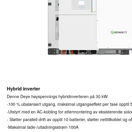
Hybrid inverter
Denne Deye høyspennings hybridinverteren på 30 kW
-100 % ubalansert utgang, maksimal utgangseffekt per fase opptil 5
-Utstyrt med en AC-kobling for ettermontering av eksisterende solc
- Støtter parallell drift av opptil 10 batterier, støtter netttilkoblet og of
-Maksimal lade-/utladningsstrøm 100A