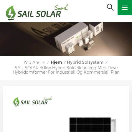
Hjem
Hybrid Solsystem
You Are In:
/
/
/
SAIL SOLAR 30kw Hybrid Solcelleanlegg Med Deye
Hybridomformer For Industriell Og Kommersiell Plan