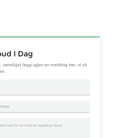
bud I Dag
r, vennligst legg igjen en melding her, vi vil
an.