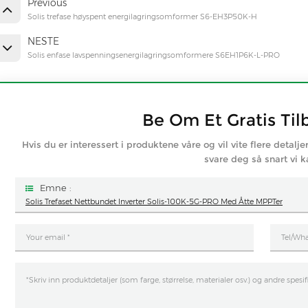
Previous
Solis trefase høyspent energilagringsomformer S6-EH3P50K-H
NESTE
Solis enfase lavspenningsenergilagringsomformere S6EH1P6K-L-PRO
Be Om Et Gratis Til
Hvis du er interessert i produktene våre og vil vite flere detalje
svare deg så snart vi k
Emne :
Solis Trefaset Nettbundet Inverter Solis-100K-5G-PRO Med Åtte MPPTer