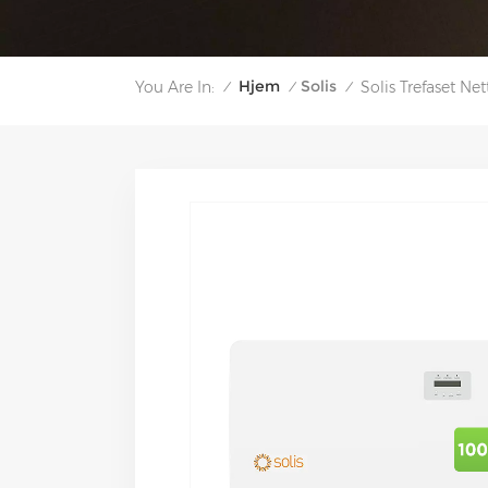
Hjem
Solis
You Are In:
Solis Trefaset N
/
/
/