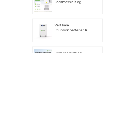
kommersielt og
industrielt integrert
utendørsskap IP66 ESS
Vertikale
litiumionbatterier 16
kWh solenergilagring
Kommersielt og
industrielt
100kw/125kw
solcellehybridsystem
Deye GE-F60 Alt-i-ett
ESS C&I Bruk 60 kWh
litiumbatteriskap
solenergilagringssystem
utendørs 51,2 V 100 Ah
Deye ny hybrid
solenergilagringsinverter