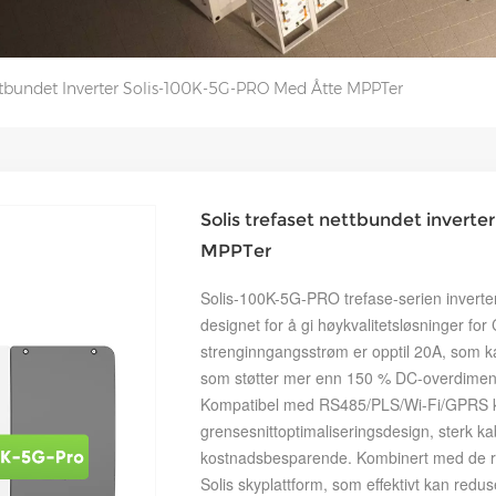
ettbundet Inverter Solis-100K-5G-PRO Med Åtte MPPTer
Solis trefaset nettbundet invert
MPPTer
Solis-100K-5G-PRO trefase-serien inverter
designet for å gi høykvalitetsløsninger fo
strenginngangsstrøm er opptil 20A, som ka
som støtter mer enn 150 % DC-overdimensjon,
Kompatibel med RS485/PLS/Wi-Fi/GPRS 
grensesnittoptimaliseringsdesign, sterk kabe
kostnadsbesparende. Kombinert med de ri
Solis skyplattform, som effektivt kan red