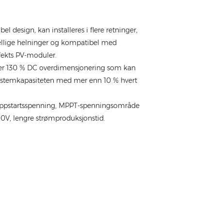
ibel design, kan installeres i flere retninger,
jellige helninger og kompatibel med
fekts PV-moduler.
ter 130 % DC overdimensjonering som kan
ystemkapasiteten med mer enn 10 % hvert
oppstartsspenning, MPPT-spenningsområde
0V, lengre strømproduksjonstid.