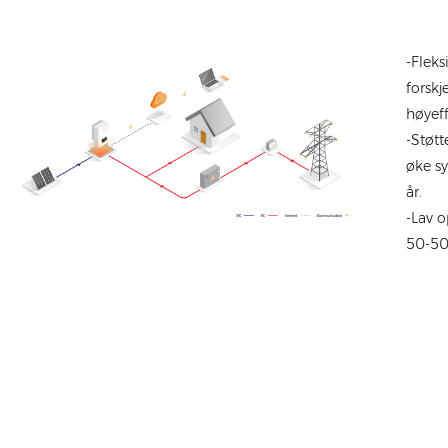
-Fleks
forsk
høyef
-Støt
øke s
år.
-Lav 
50-50