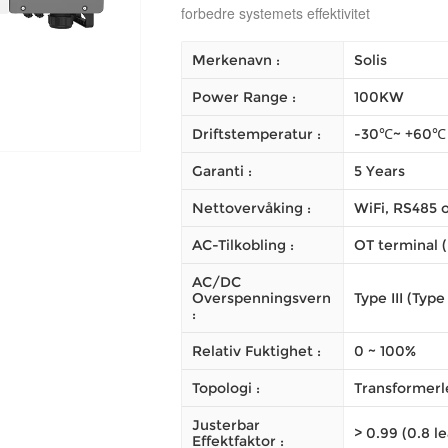
forbedre systemets effektivitet
Merkenavn :
Solis
Power Range :
100KW
Driftstemperatur :
-30℃~ +60℃
Garanti :
5 Years
Nettovervåking :
WiFi, RS485 o
AC-Tilkobling :
OT terminal 
AC/DC
Overspenningsvern
Type III (Type
:
Relativ Fuktighet :
0 ~ 100%
Topologi :
Transformerl
Justerbar
> 0.99 (0.8 l
Effektfaktor :