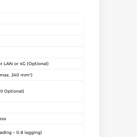
r LAN or 4G (Optional)
(max. 240 mm²)
 II Optional)
ess
eading - 0.8 lagging)