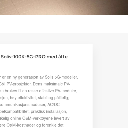
er Solis-100K-5G-PRO med åtte
 er en ny generasjon av Solis 5G-modeller,
r C&I PV-prosjekter. Dens maksimale PV-
n brukes til en rekke effektive PV-moduler,
 høy effektivitet, stabil og pålitelig;
kommunikasjonsmoduser, AC/DC-
lkompatibilitet, praktisk installasjon,
kelig online O&M-verktøyene levert av
usere O&M-kostnader og forenkle det,