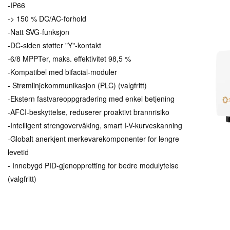
-IP66
-> 150 % DC/AC-forhold
-Natt SVG-funksjon
-DC-siden støtter "Y"-kontakt
-6/8 MPPTer, maks. effektivitet 98,5 %
-Kompatibel med bifacial-moduler
- Strømlinjekommunikasjon (PLC) (valgfritt)
-Ekstern fastvareoppgradering med enkel betjening
-AFCI-beskyttelse, reduserer proaktivt brannrisiko
-Intelligent strengovervåking, smart I-V-kurveskanning
-Globalt anerkjent merkevarekomponenter for lengre
levetid
- Innebygd PID-gjenoppretting for bedre modulytelse
(valgfritt)