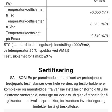
0~+5W
(W)
Temperaturkoeffisienten
+0,050 %/°C
til Isc
Temperaturkoeffisienten
-0,290 %/°C
til Voc
Temperaturkoeffisient
-0,340 %/°C
på Pmax
STC (standard testbetingelser): Innstråling 1000W/m2,
celletemperatur 25°C, spektra ved AM1,5
Testusikkerhet for Pmax: ±3 %
Sertifisering
SAIL SOALRs pv-panelmodul er sertifisert av profesjonelle
tredjeparts testinstanser over hele verden, og testforholdene er
komplekse og mangfoldige, fra vanlige installasjonsforhold til ulike
ekstreme værforhold, naturlige miljøer osv. Vi gjør vårt beste for å
gi kunder med kvalitetsprodukter, for kundens investeringer og
inntekter for å gi beskyttelse.