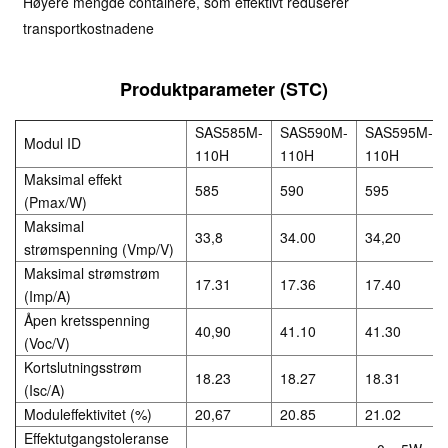
Høyere mengde containere, som effektivt reduserer
transportkostnadene
Produktparameter (STC)
SAS585M-
SAS590M-
SAS595M-
Modul ID
110H
110H
110H
Maksimal effekt
585
590
595
(Pmax/W)
Maksimal
33,8
34.00
34,20
strømspenning (Vmp/V)
Maksimal strømstrøm
17.31
17.36
17.40
(Imp/A)
Åpen kretsspenning
40,90
41.10
41.30
(Voc/V)
Kortslutningsstrøm
18.23
18.27
18.31
(Isc/A)
Moduleffektivitet (%)
20,67
20.85
21.02
Effektutgangstoleranse