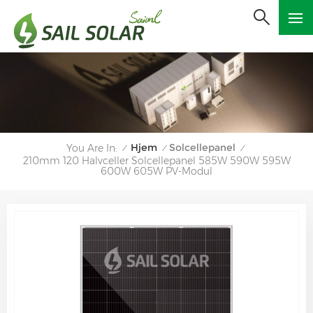
Hjem
Solcellepanel
You Are In:
/
/
/
210mm 120 Halvceller Solcellepanel 585W 590W 595W
600W 605W PV-Modul