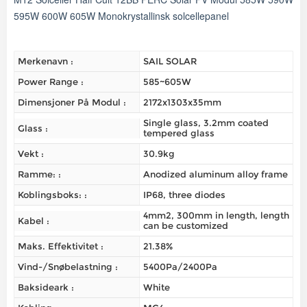
595W 600W 605W Monokrystallinsk solcellepanel
Merkenavn :
SAIL SOLAR
Power Range :
585~605W
Dimensjoner På Modul :
2172x1303x35mm
Single glass, 3.2mm coated
Glass :
tempered glass
Vekt :
30.9kg
Ramme: :
Anodized aluminum alloy frame
Koblingsboks: :
IP68, three diodes
4mm2, 300mm in length, length
Kabel :
can be customized
Maks. Effektivitet :
21.38%
Vind-/snøbelastning :
5400Pa/2400Pa
Baksideark :
White