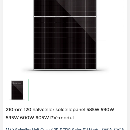
210mm 120 halvceller solcellepanel 585W 590W
595W 600W 605W PV-modul
M12 Solceller Half Cult 12BB PERC Solar PV Modul 585W 590W