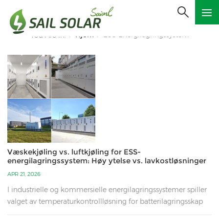
Hjem
ESS Energilagringssystem
You Are In:
/
/
Væskekjøling vs. luftkjøling for ESS-
energilagringssystem: Høy ytelse vs. lavkostløsninger
APR 21, 2026
I industrielle og kommersielle energilagringssystemer spiller
valget av temperaturkontrollløsning for batterilagringsskap
en avgjørende rolle for sikkerheten, den økonomiske