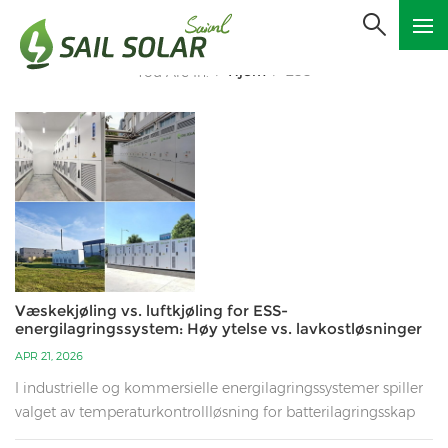
Hjem
ESS
You Are In:
/
/
Væskekjøling vs. luftkjøling for ESS-
energilagringssystem: Høy ytelse vs. lavkostløsninger
APR 21, 2026
I industrielle og kommersielle energilagringssystemer spiller
valget av temperaturkontrollløsning for batterilagringsskap
en avgjørende rolle for sikkerheten, den økonomiske